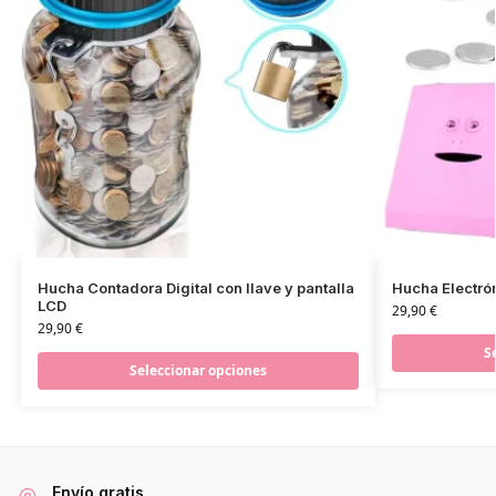
Hucha Contadora Digital con llave y pantalla
Hucha Electró
LCD
29,90
€
29,90
€
S
Seleccionar opciones
Envío gratis