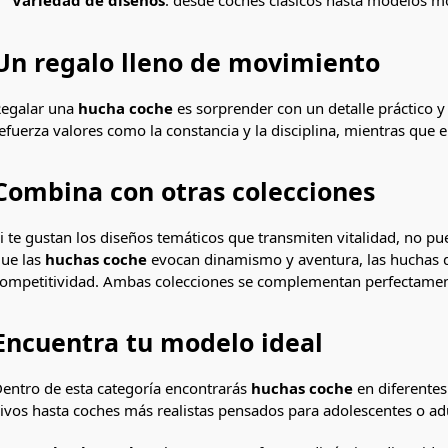
Variedad de diseños
: desde coches clásicos hasta modelos m
Un regalo lleno de movimiento
egalar una
hucha coche
es sorprender con un detalle práctico 
efuerza valores como la constancia y la disciplina, mientras que e
Combina con otras colecciones
i te gustan los diseños temáticos que transmiten vitalidad, no p
ue las
huchas coche
evocan dinamismo y aventura, las huchas de
ompetitividad. Ambas colecciones se complementan perfectament
Encuentra tu modelo ideal
entro de esta categoría encontrarás
huchas coche
en diferentes
ivos hasta coches más realistas pensados para adolescentes o adu