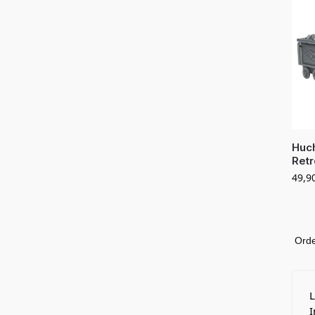
Huch
Retr
49,9
I