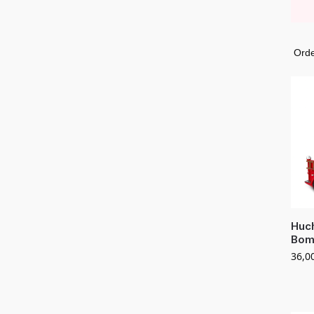
Huc
Bom
36,0