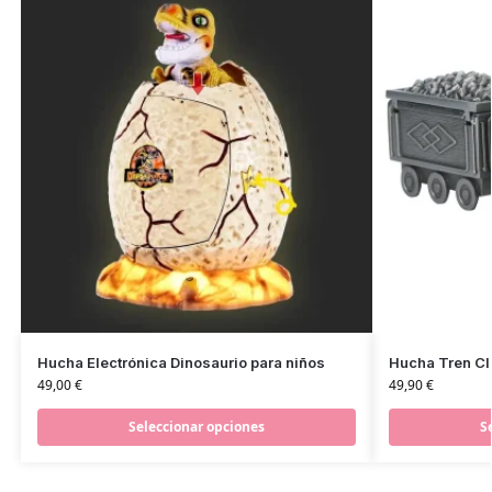
Hucha Electrónica Dinosaurio para niños
Hucha Tren Clá
49,00
€
49,90
€
Seleccionar opciones
S