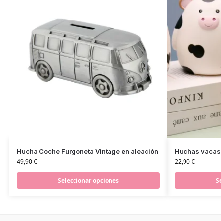
Hucha Coche Furgoneta Vintage en aleación
Huchas vacas 
49,90
€
22,90
€
Seleccionar opciones
S