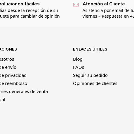
oluciones fáciles
Atención al Cliente
días desde la recepción de su
Asistencia por email de l
uete para cambiar de opinión
viernes – Respuesta en 4
ACIONES
ENLACES ÚTILES
osotros
Blog
 de envío
FAQs
 de privacidad
Seguir su pedido
 de reembolso
Opiniones de clientes
nes generales de venta
gal