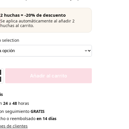
2 huchas = -20% de descuento
Se aplica automáticamente al añadir 2
huchas al carrito.
 selection
Añadir al carrito
is
en
24
a
48
horas
con seguimiento
GRATIS
echo o reembolsado
en 14 días
es de clientes