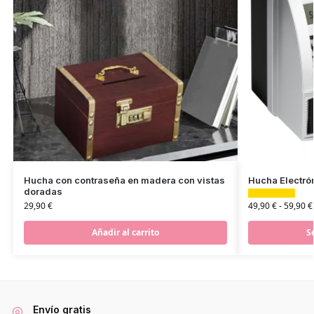
Hucha con contraseña en madera con vistas
Hucha Electró
doradas
49,90
€
-
59,90
€
29,90
€
S
Añadir al carrito
Envío gratis