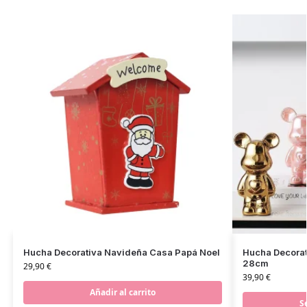
Hucha Decorativa Navideña Casa Papá Noel
Hucha Decorat
28cm
29,90
€
39,90
€
Añadir al carrito
S