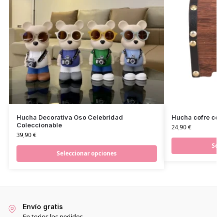
Hucha Decorativa Oso Celebridad
Hucha cofre co
Coleccionable
24,90
€
39,90
€
S
Seleccionar opciones
Envío gratis
En todos los pedidos