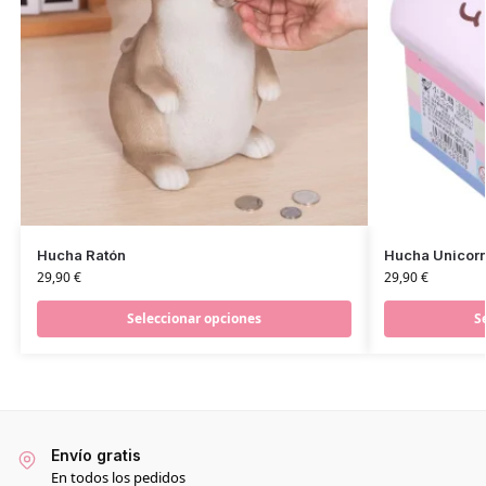
Hucha Ratón
Hucha Unicorni
29,90
€
29,90
€
Seleccionar opciones
S
Envío gratis
En todos los pedidos