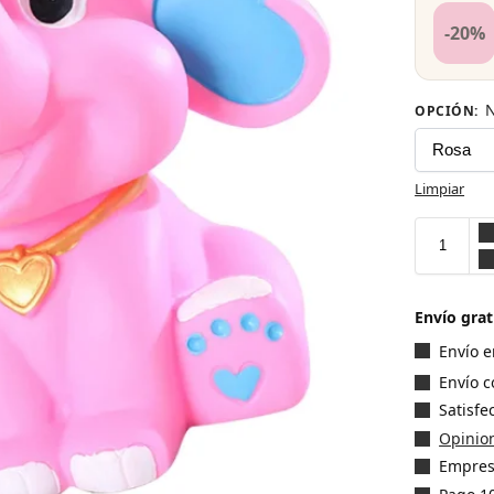
-20%
N
OPCIÓN
:
Limpiar
Envío grat
Envío 
Envío 
Satisf
Opinion
Empres