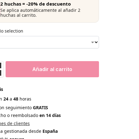
2 huchas = -20% de descuento
Se aplica automáticamente al añadir 2
huchas al carrito.
o selection
Añadir al carrito
is
en
24
a
48
horas
con seguimiento
GRATIS
echo o reembolsado
en 14 días
es de clientes
a gestionada desde
España