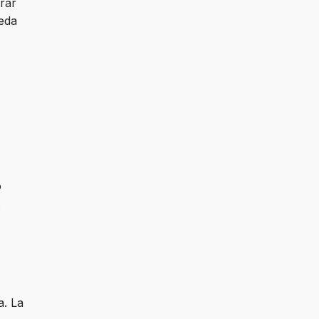
rar
ueda
o
.
a. La