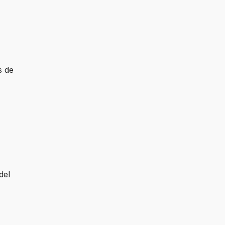
s de
del