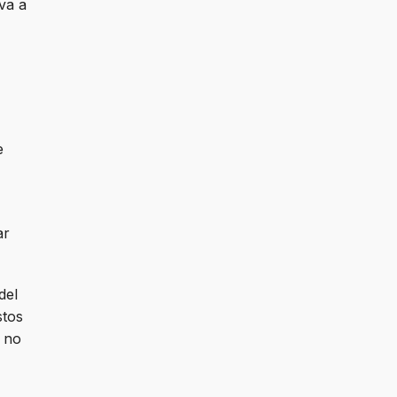
va a
e
ar
del
stos
o no