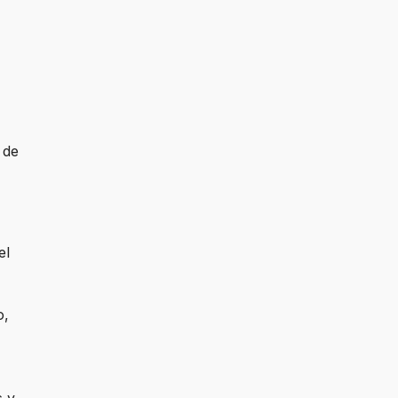
 de
el
o,