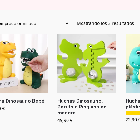
Mostrando los 3 resultados
ha Dinosaurio Bebé
Huchas Dinosaurio,
Hucha
Perrito o Pingüino en
plásti
0
€
madera
22,90
49,90
€