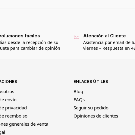
oluciones fáciles
Atención al Cliente
días desde la recepción de su
Asistencia por email de l
uete para cambiar de opinión
viernes – Respuesta en 4
ACIONES
ENLACES ÚTILES
osotros
Blog
 de envío
FAQs
 de privacidad
Seguir su pedido
 de reembolso
Opiniones de clientes
nes generales de venta
gal