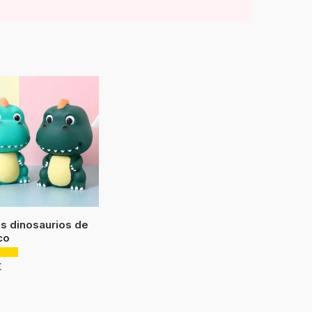
s dinosaurios de
co
€